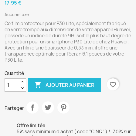
17,95 €
Aucune taxe
Ce film protecteur pour P30 Lite, spécialement fabriqué
en verre trempé aux dimensions de votre appareil Huawei,
possède un indice de dureté 9H, soit le plus haut degré de
protection pour un smartphone P30 Lite de chez Huawei.
Avec un film d'une épaisseur de 0,33 mm, il offre une
transparence optimale pour l'écran 6,1 pouces de votre
P30 Lite.
Quantité

favorite_border
AJOUTER AU PANIER
Partager
Offre limitée
5% sans minimum d'achat ( code "CINQ" ) / -30% sur