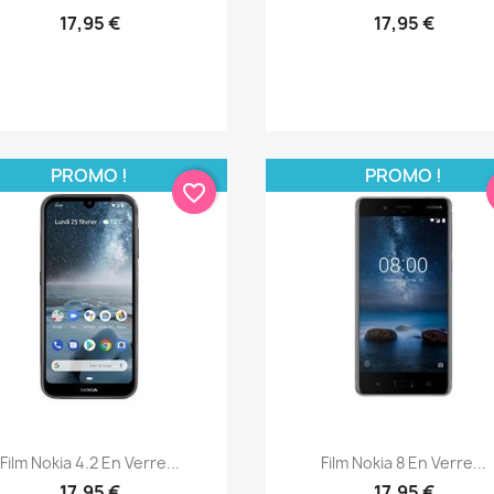
17,95 €
17,95 €
PROMO !
PROMO !
favorite_border
Aperçu rapide
Aperçu rapide


Film Nokia 4.2 En Verre...
Film Nokia 8 En Verre...
17,95 €
17,95 €