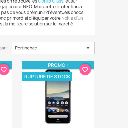
èles on retrouve les
Gorilla Glass
, et sur
e japonaise NEG. Mais cette protection a
, pas de vous prémunir d'éventuels chocs,
onc primordial d'équiper votre
Nokia d'un
st la meilleure solution sur le marché

par :
Pertinence
PROMO !
favorite_border
favorite_border
RUPTURE DE STOCK