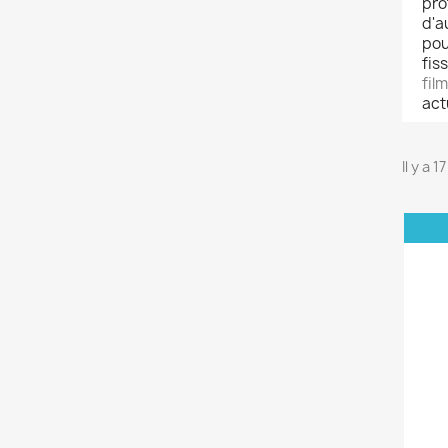
pro
d'a
pou
fis
fil
act
Il y a 