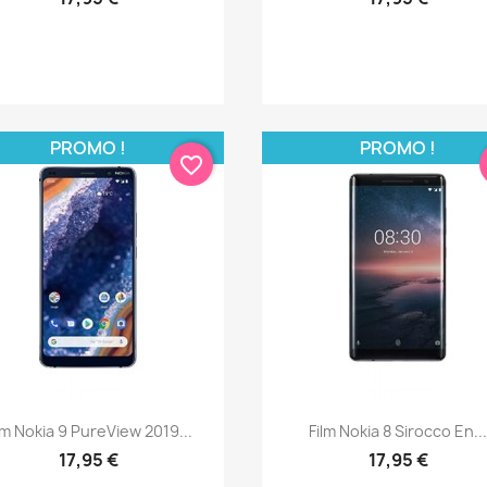
PROMO !
PROMO !
favorite_border
Aperçu rapide
Aperçu rapide


lm Nokia 9 PureView 2019...
Film Nokia 8 Sirocco En..
17,95 €
17,95 €