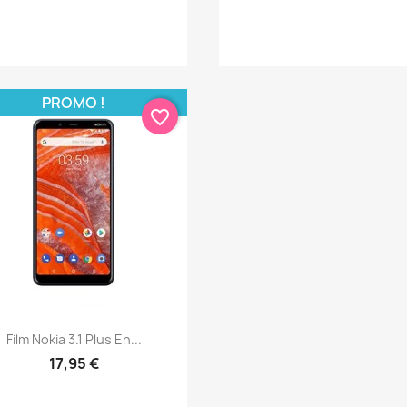
PROMO !
favorite_border
Aperçu rapide

Film Nokia 3.1 Plus En...
17,95 €