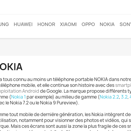
UNG
HUAWEI
HONOR
XIAOMI
OPPO
NOKIA
SON
OKIA
a tous connu au moins un téléphone portable NOKIA dans notre vi
téléphone mobile, et elle continue son histoire avec des
smartph
xploitation Android
de Google. La marque propose différents ty
mme (
Nokia 1
par exemple) au milieu de gamme (
Nokia 2.2
,
3.2
,
ec le Nokia 7.2 ou le Nokia 9 Pureview).
me tout mobile de dernière génération, les Nokia intègrent d
tilisation, notamment pour visionner des photos et vidéos, qui s
que. Mais ces écrans sont aussi la zone la plus fragile de ces 