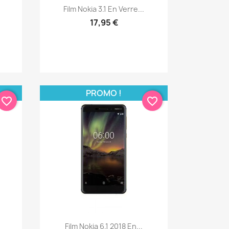
Aperçu rapide

Film Nokia 3.1 En Verre...
17,95 €
PROMO !
favorite_border
favorite_border
Aperçu rapide

Film Nokia 6.1 2018 En...