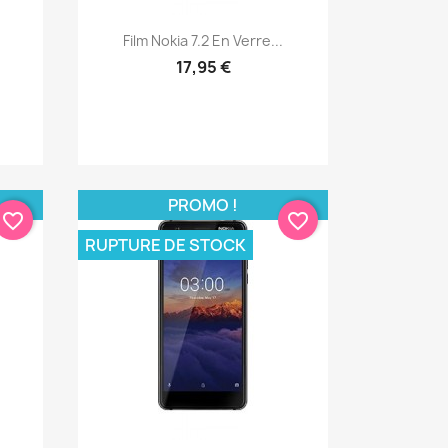
Aperçu rapide

Film Nokia 7.2 En Verre...
17,95 €
PROMO !
favorite_border
favorite_border
RUPTURE DE STOCK