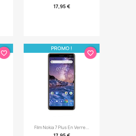
17,95 €
PROMO !
favorite_border
favorite_border
Aperçu rapide

Film Nokia 7 Plus En Verre...
17,95 €