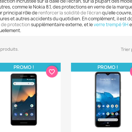
tection incrustée sur la dalle de l'écran, sur la plupart des mod
utres, comme le Nokia 8.1, des protections en verre de la marqu
r principal rôle de
renforcer la solidité de l'écran
qu'elle couvre
sures et autres accidents du quotidien. En complément, il est d
m de protection
supplémentaire externe, et le
verre trempé 9H
e
uellement.
17 produits.
Trier 
PROMO !
PROMO !
favorite_border