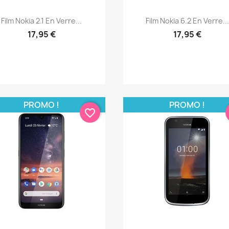
Aperçu rapide
Aperçu rapide


Film Nokia 2.1 En Verre...
Film Nokia 6.2 En Verre...
17,95 €
17,95 €
PROMO !
PROMO !
favorite_border