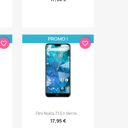
PROMO !
favorite_border
favorite_border
Aperçu rapide

.
Film Nokia 7.1 En Verre...
17,95 €