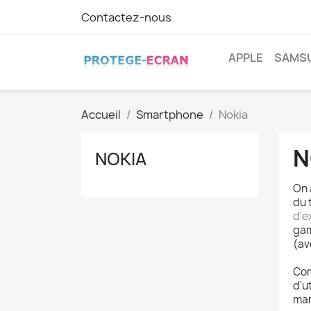
Contactez-nous
APPLE
SAMS
Accueil
Smartphone
Nokia
N
NOKIA
On 
du 
d'e
ga
(av
Com
d'u
mar