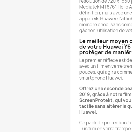
résolution de 720 x 1560 
Mediatek MT6761 Helio A
définition, mais avec une
appareils Huawei : l'affic
moindre choc, sans comp
gâcher l'utilisation de vo
Le meilleur moyen d
de votre Huawei Y6 
protéger de manièr
Le premier réflexe est de
avec un film en verre tr
pouces, qui agira comme
smartphone Huawei.
Offrez une seconde pea
2019, grâce à notre fil
ScreenProtekt, qui vous
tactile sans altérer la
Huawei.
Ce pack de protection éc
- un film en verre tremp