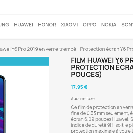
UNG
HUAWEI
HONOR
XIAOMI
OPPO
NOKIA
SON
uawei Y6 Pro 2019 en verre trempé - Protection écran Y6 P
FILM HUAWEI Y6 P
PROTECTION ÉCRAN
POUCES)
17,95 €
Aucune taxe
Ce film de protection en verr
fine de 0,33 mm seulement, 
écran 6,09 pouces Huawei. Sa
indice de dureté 9H, soit le p
protection maximale à votre 