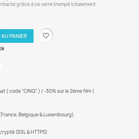
 intacte grâce à ce verre trempé totalement
favorite_border
 AU PANIER
ck
 ( code "CINQ" ) / -30% sur le 2ème film (
(France, Belgique & Luxembourg)
crypté (SSL & HTTPS)