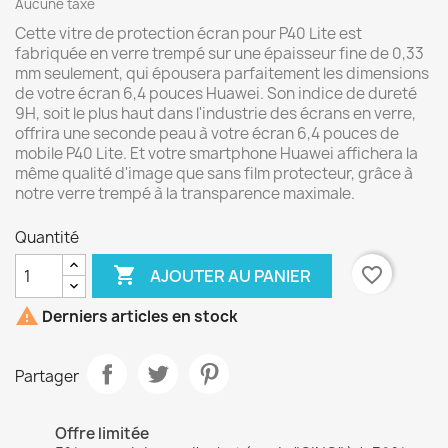
Aucune taxe
Cette vitre de protection écran pour P40 Lite est
fabriquée en verre trempé sur une épaisseur fine de 0,33
mm seulement, qui épousera parfaitement les dimensions
de votre écran 6,4 pouces Huawei. Son indice de dureté
9H, soit le plus haut dans l'industrie des écrans en verre,
offrira une seconde peau à votre écran 6,4 pouces de
mobile P40 Lite. Et votre smartphone Huawei affichera la
même qualité d'image que sans film protecteur, grâce à
notre verre trempé à la transparence maximale.
Quantité

favorite_border
AJOUTER AU PANIER

Derniers articles en stock
Partager
Offre limitée