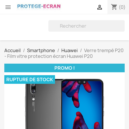
shopping_cart


(0)
Accueil
Smartphone
Huawei
Verre trempé P20
- Film vitre protection écran Huawei P20
PROMO !
RUPTURE DE STOCK