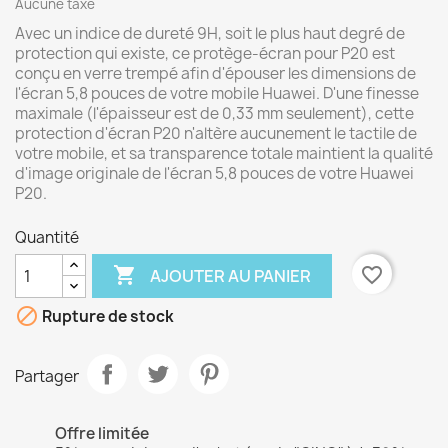
Aucune taxe
Avec un indice de dureté 9H, soit le plus haut degré de
protection qui existe, ce protège-écran pour P20 est
conçu en verre trempé afin d'épouser les dimensions de
l'écran 5,8 pouces de votre mobile Huawei. D'une finesse
maximale (l'épaisseur est de 0,33 mm seulement), cette
protection d'écran P20 n'altère aucunement le tactile de
votre mobile, et sa transparence totale maintient la qualité
d'image originale de l'écran 5,8 pouces de votre Huawei
P20.
Quantité

favorite_border
AJOUTER AU PANIER

Rupture de stock
Partager
Offre limitée