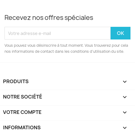
Recevez nos offres spéciales
Vous pouvez vous désinscrire à tout moment. Vous trouverez pour cela
nos informations de contact dans les conditions d'utilisation du site.
PRODUITS

NOTRE SOCIÉTÉ

VOTRE COMPTE

INFORMATIONS
keyboard_arrow_down