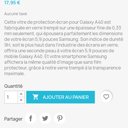
17,95 €
Aucune taxe
Cette vitre de protection écran pour Galaxy A40 est
fabriquée en verre trempé sur une épaisseur fine de 0,33
mm seulement, qui épousera parfaitement les dimensions
de votre écran 5,9 pouces Samsung. Son indice de dureté
9H, soit le plus haut dans l'industrie des écrans en verre,
offrira une seconde peau à votre écran 5,9 pouces de
mobile Galaxy A40. Et votre smartphone Samsung
affichera la même qualité d'image que sans film
protecteur, grâce à notre verre trempé à la transparence
maximale.
Quantité

favorite_border
AJOUTER AU PANIER
Partager