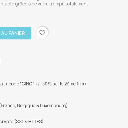
 intacte grâce à ce verre trempé totalement
favorite_border
 AU PANIER
 ( code "CINQ" ) / -30% sur le 2ème film (
(France, Belgique & Luxembourg)
crypté (SSL & HTTPS)