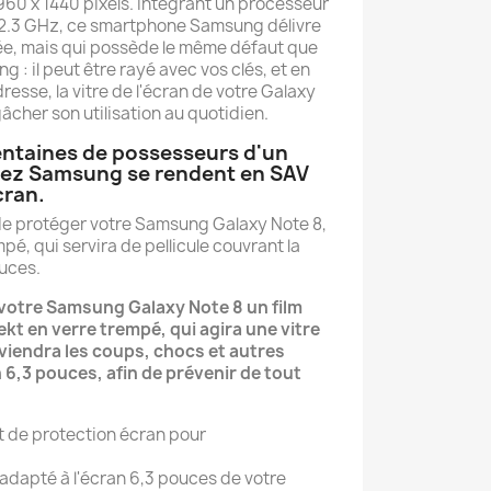
960 x 1440 pixels. Intégrant un processeur
2.3 GHz, ce smartphone Samsung délivre
ée, mais qui possède le même défaut que
g : il peut être rayé avec vos clés, et en
esse, la vitre de l'écran de votre Galaxy
gâcher son utilisation au quotidien.
entaines de possesseurs d'un
hez Samsung se rendent en SAV
cran.
é de protéger votre Samsung Galaxy Note 8,
pé, qui servira de pellicule couvrant la
ouces.
 votre Samsung Galaxy Note 8 un film
t en verre trempé, qui agira une vitre
viendra les coups, chocs et autres
 6,3 pouces, afin de prévenir de tout
it de protection écran pour
 adapté à l'écran 6,3 pouces de votre