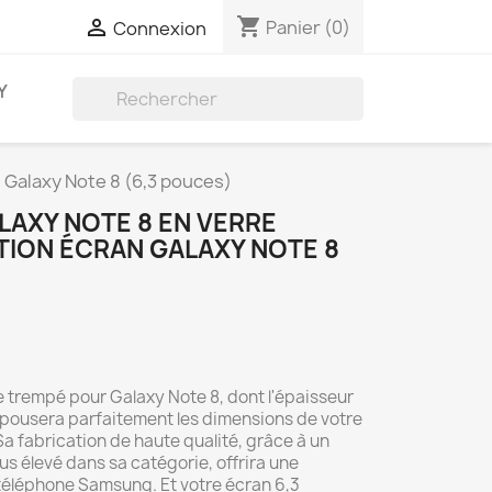
shopping_cart

Panier
(0)
Connexion
Y

 Galaxy Note 8 (6,3 pouces)
LAXY NOTE 8 EN VERRE
TION ÉCRAN GALAXY NOTE 8
e trempé pour Galaxy Note 8, dont l'épaisseur
épousera parfaitement les dimensions de votre
 fabrication de haute qualité, grâce à un
lus élevé dans sa catégorie, offrira une
téléphone Samsung. Et votre écran 6,3