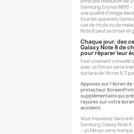
offre une résolution de 2
Samsung Exynos 8895 - 
une qualité d'image élev
tous les appareils Samsun
cas de chute ou de maladr
Note 8 peut se briser et 
Chaque jour, des c
Galaxy Note 8 de c
pour réparer leur é
Il est vivement conseill
avec un film en verre trem
surface de l'écran 6,3 p
Apposez sur l'écran de
protecteur ScreenProtek
supplémentaire qui pré
rayures sur votre écran
accident.
Vous trouverez dans le k
Samsung Galaxy Note 8 :
- un film en verre trempé