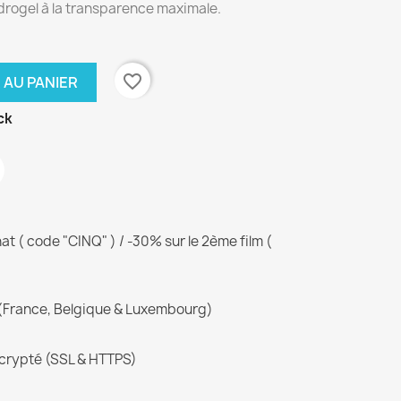
drogel à la transparence maximale.
favorite_border
 AU PANIER
ck
 ( code "CINQ" ) / -30% sur le 2ème film (
(France, Belgique & Luxembourg)
crypté (SSL & HTTPS)