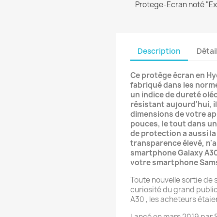
Protege-Ecran noté "Exc
Description
Détai
Ce protège écran en H
fabriqué dans les norme
un indice de dureté oléo
résistant aujourd'hui, il
dimensions de votre ap
pouces, le tout dans un 
de protection a aussi la
transparence élevé, n'a
smartphone Galaxy A30 
votre smartphone Sam
Toute nouvelle sortie d
curiosité du grand publi
A30 , les acheteurs éta
Lancé en mars 2019 par