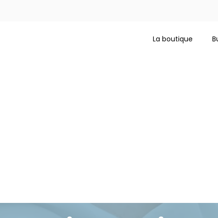
La boutique
B