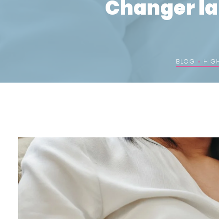
Changer la 
BLOG
»
HIG