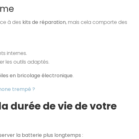
ême
râce à des
kits de réparation
, mais cela comporte des
s internes.
ser les outils adaptés.
iles en bricolage électronique
.
phone trempé ?
a durée de vie de votre
server la batterie plus longtemps
: