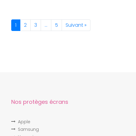
1
2
3
…
5
Suivant »
Nos protèges écrans
Apple
Samsung