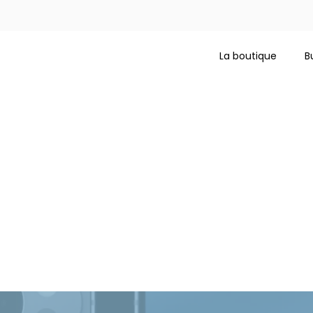
La boutique
B