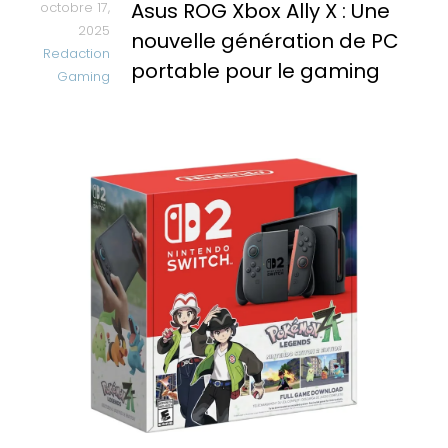
Asus ROG Xbox Ally X : Une
octobre 17,
2025
nouvelle génération de PC
Redaction
portable pour le gaming
Gaming