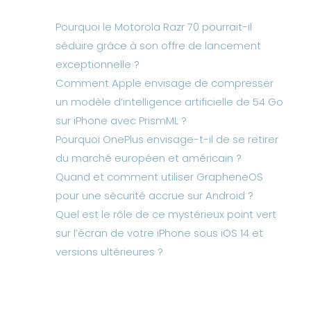
Pourquoi le Motorola Razr 70 pourrait-il
séduire grâce à son offre de lancement
exceptionnelle ?
Comment Apple envisage de compresser
un modèle d’intelligence artificielle de 54 Go
sur iPhone avec PrismML ?
Pourquoi OnePlus envisage-t-il de se retirer
du marché européen et américain ?
Quand et comment utiliser GrapheneOS
pour une sécurité accrue sur Android ?
Quel est le rôle de ce mystérieux point vert
sur l’écran de votre iPhone sous iOS 14 et
versions ultérieures ?