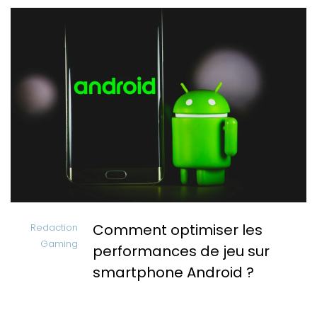
Comment optimiser les
Redaction
Gaming
performances de jeu sur
smartphone Android ?