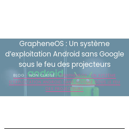
GrapheneOS : Un système
d’exploitation Android sans Google
sous le feu des projecteurs
BLOG
»
NON CLASSÉ
»
GRAPHENEOS : UN SYSTÈME
D’EXPLOITATION ANDROID SANS GOOGLE SOUS LE FEU
DES PROJECTEURS