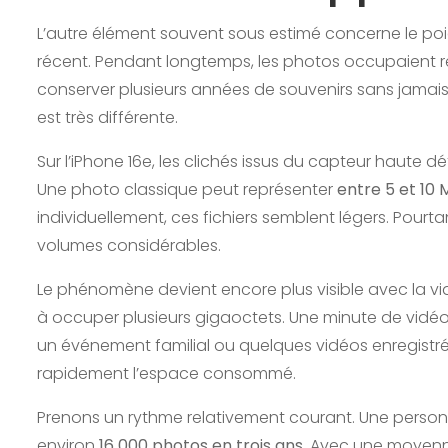
L’autre élément souvent sous estimé concerne le po
récent. Pendant longtemps, les photos occupaient re
conserver plusieurs années de souvenirs sans jamais r
est très différente.
Sur l’iPhone 16e, les clichés issus du capteur haute déf
Une photo classique peut représenter
entre 5 et 10 
individuellement, ces fichiers semblent légers. Pourt
volumes considérables.
Le phénomène devient encore plus visible avec la v
à occuper plusieurs gigaoctets. Une minute de vidé
un événement familial ou quelques vidéos enregistr
rapidement l’espace consommé.
Prenons un rythme relativement courant. Une personn
environ
16 000 photos en trois ans
. Avec une moyenn