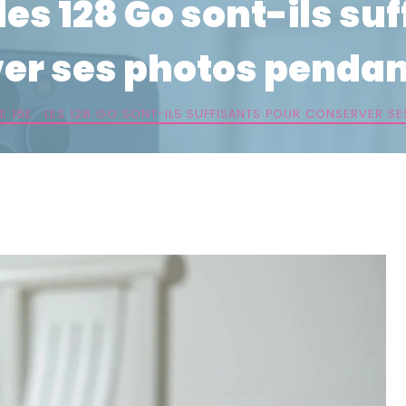
 les 128 Go sont-ils su
er ses photos pendant
E 16E : LES 128 GO SONT-ILS SUFFISANTS POUR CONSERVER S