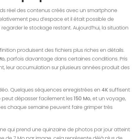
ids réel des contenus créés avec un smartphone
lativement peu d’espace et il était possible de
egarder le stockage restant. Aujourd’hui, la situation
inition produisent des fichiers plus riches en détails.
Mo
, parfois davantage dans certaines conditions. Pris
ant, leur accumulation sur plusieurs années produit des
idéo. Quelques séquences enregistrées en
4K
suffisent
o peut dépasser facilement les
150 Mo
, et un voyage,
ées chaque semaine peuvent faire grimper très
e qui prend une quinzaine de photos par jour atteint
e de 7 Mo par image, cela représente déjà plus de