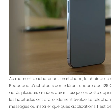
Au moment d’acheter un smartphone, le choix de la
Beaucoup d’acheteurs considèrent encore que
128 
après plusieurs années durant lesquelles cette capa
les habitudes ont profondément évolué. Le téléphone
messages ou installer quelques applications. Il est d