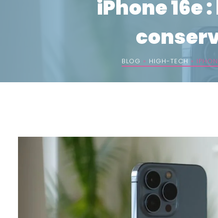
iPhone 16e :
conserv
BLOG
»
HIGH-TECH
»
IPHON