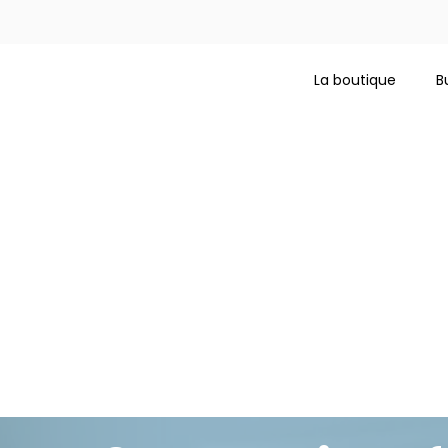
La boutique
B