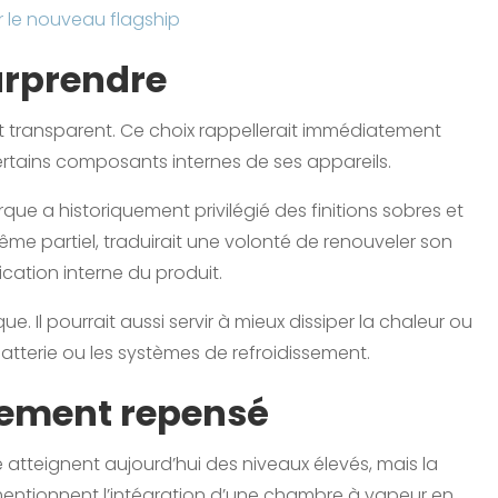
sur le nouveau flagship
urprendre
t transparent. Ce choix rappellerait immédiatement
certains composants internes de ses appareils.
ue a historiquement privilégié des finitions sobres et
me partiel, traduirait une volonté de renouveler son
cation interne du produit.
 Il pourrait aussi servir à mieux dissiper la chaleur ou
atterie ou les systèmes de refroidissement.
sement repensé
teignent aujourd’hui des niveaux élevés, mais la
s mentionnent l’intégration d’une chambre à vapeur en