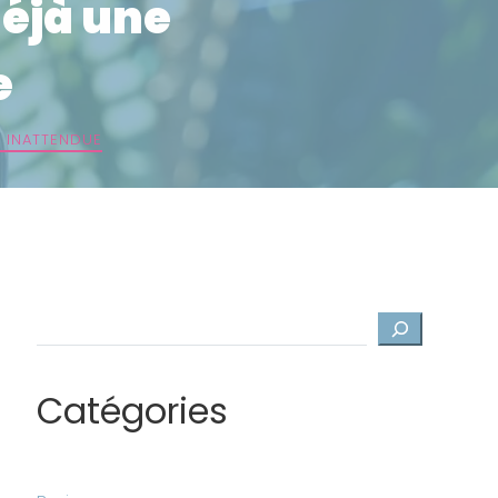
déjà une
e
N INATTENDUE
Rechercher
Catégories