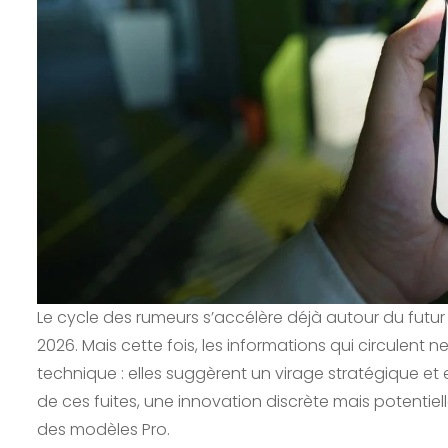
Le cycle des rumeurs s’accélère déjà autour du futu
2026. Mais cette fois, les informations qui circulent
technique : elles suggèrent un virage stratégique et
de ces fuites, une innovation discrète mais potentiell
des modèles Pro.