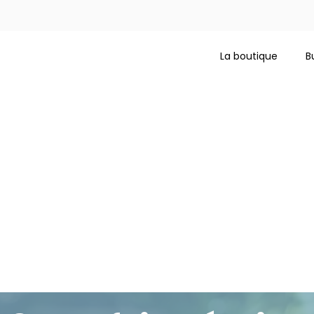
La boutique
B