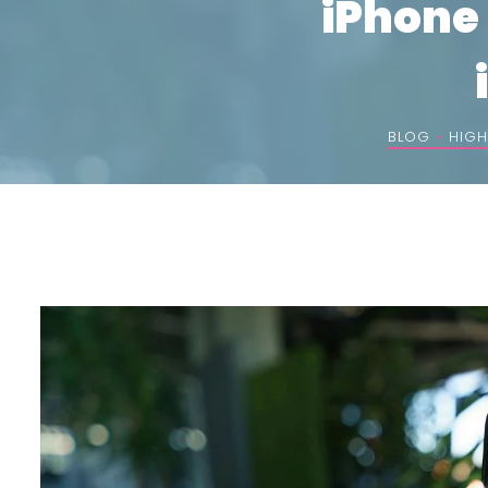
iPhone 
BLOG
»
HIGH