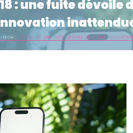
18 : une fuite dévoile 
innovation inattendu
-TECH
»
IPHONE 18 : UNE FUITE DÉVOILE DÉJÀ UNE INNOVATIO