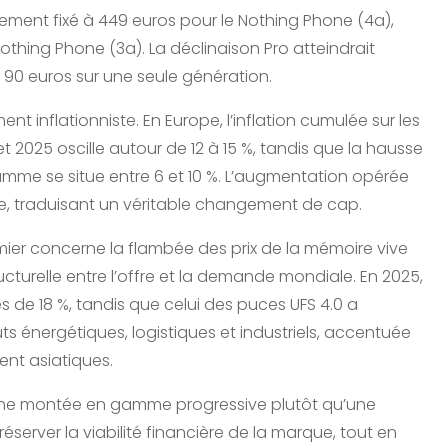
ement fixé à 449 euros pour le Nothing Phone (4a),
thing Phone (3a). La déclinaison Pro atteindrait
 90 euros sur une seule génération.
t inflationniste. En Europe, l’inflation cumulée sur les
2025 oscille autour de 12 à 15 %, tandis que la hausse
me se situe entre 6 et 10 %. L’augmentation opérée
e, traduisant un véritable changement de cap.
remier concerne la flambée des prix de la mémoire vive
cturelle entre l’offre et la demande mondiale. En 2025,
 de 18 %, tandis que celui des puces UFS 4.0 a
s énergétiques, logistiques et industriels, accentuée
nt asiatiques.
une montée en gamme progressive plutôt qu’une
server la viabilité financière de la marque, tout en