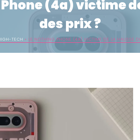
 Phone (4a) victime d
des prix ?
HIGH-TECH
»
LE NOTHING PHONE (4A) VICTIME DE LA HAUSSE DE