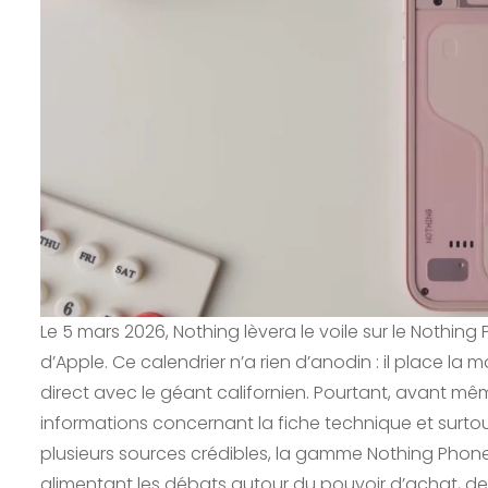
Le 5 mars 2026, Nothing lèvera le voile sur le Nothi
d’Apple. Ce calendrier n’a rien d’anodin : il place 
direct avec le géant californien. Pourtant, avant mêm
informations concernant la fiche technique et surtout
plusieurs sources crédibles, la gamme Nothing Phone 
alimentant les débats autour du pouvoir d’achat, de 