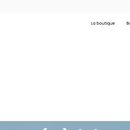
La boutique
B