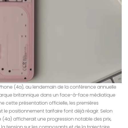
ng Phone (4a), au lendemain de la conférence annuelle
la marque britannique dans un face-à-face médiatique
e cette présentation officielle, les premières
 le positionnement tarifaire font déjà réagir. Selon
(4a) afficherait une progression notable des prix,
la tension sur les composants et de la trajectoire