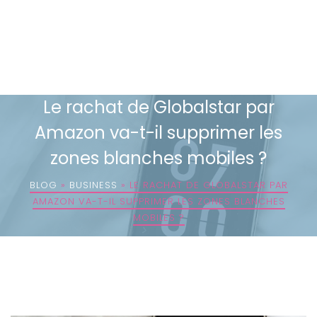
Le rachat de Globalstar par
Amazon va-t-il supprimer les
zones blanches mobiles ?
BLOG
»
BUSINESS
»
LE RACHAT DE GLOBALSTAR PAR
AMAZON VA-T-IL SUPPRIMER LES ZONES BLANCHES
MOBILES ?