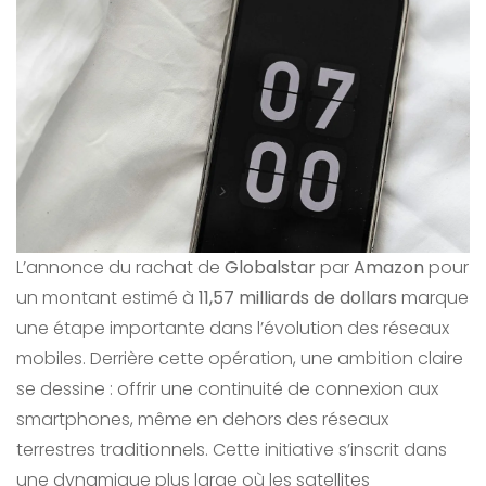
L’annonce du rachat de
Globalstar
par
Amazon
pour
un montant estimé à
11,57 milliards de dollars
marque
une étape importante dans l’évolution des réseaux
mobiles. Derrière cette opération, une ambition claire
se dessine : offrir une continuité de connexion aux
smartphones, même en dehors des réseaux
terrestres traditionnels. Cette initiative s’inscrit dans
une dynamique plus large où les satellites