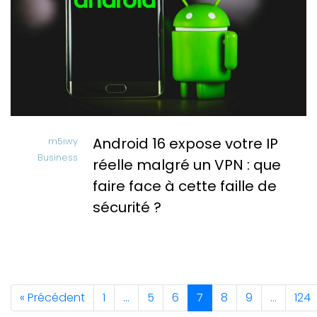
Android 16 expose votre IP
m5iwy
Business
réelle malgré un VPN : que
faire face à cette faille de
sécurité ?
« Précédent
1
…
5
6
7
8
9
…
124