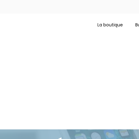
La boutique
B