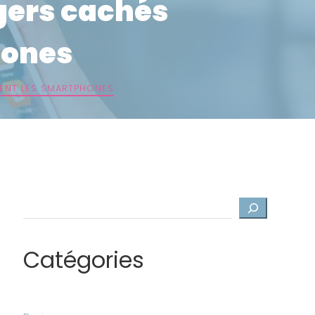
ngers cachés
hones
ENT LES SMARTPHONES
Rechercher
Catégories