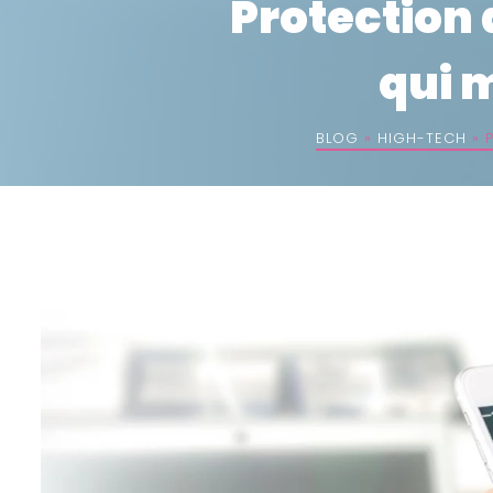
Protection 
qui 
BLOG
»
HIGH-TECH
»