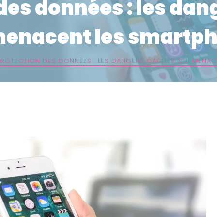
des données : les da
menacent les smartp
PROTECTION DES DONNÉES : LES DANGERS CACHÉS QUI MENAC