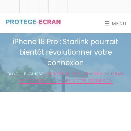
MENU
iPhone 18 Pro : Starlink pourrait
bientôt révolutionner votre
connexion
BLOG
»
BUSINESS
»
IPHONE 18 PRO : STARLINK POURRAIT
BIENTÔT RÉVOLUTIONNER VOTRE CONNEXION