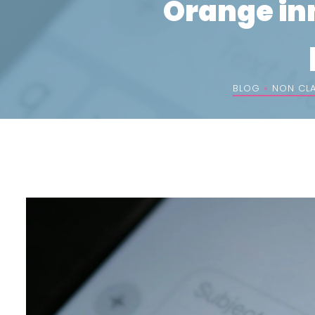
Orange in
BLOG
»
NON CL