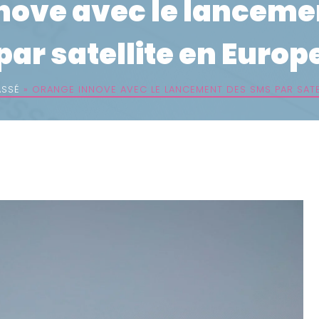
nove avec le lanceme
par satellite en Europ
ASSÉ
»
ORANGE INNOVE AVEC LE LANCEMENT DES SMS PAR SATE