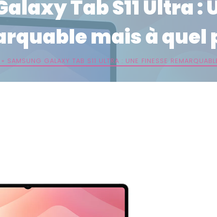
laxy Tab S11 Ultra : 
rquable mais à quel p
»
SAMSUNG GALAXY TAB S11 ULTRA : UNE FINESSE REMARQUABLE