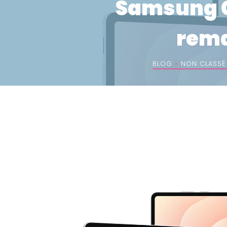
Samsung Ga
rema
BLOG
»
NON CLASSÉ