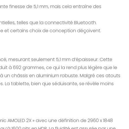
ante finesse de 5,1 mm, mais cela entraîne des
tielles, telles que la connectivité Bluetooth.
e et certains choix de conception déçoivent.
lancé, mesurant seulement 5,1 mm d’épaisseur. Cette
uit à 692 grammes, ce qui la rend plus légère que le
 à un châssis en aluminium robuste. Malgré ces atouts
s. La tablette, bien que séduisante, se révèle moins
mic AMOLED 2X » avec une définition de 2960 x 1848
squ’à 1600 nits en HDR. La fluidité est assurée par une