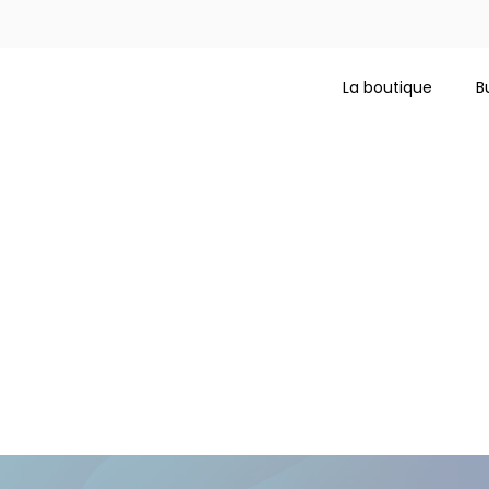
La boutique
B