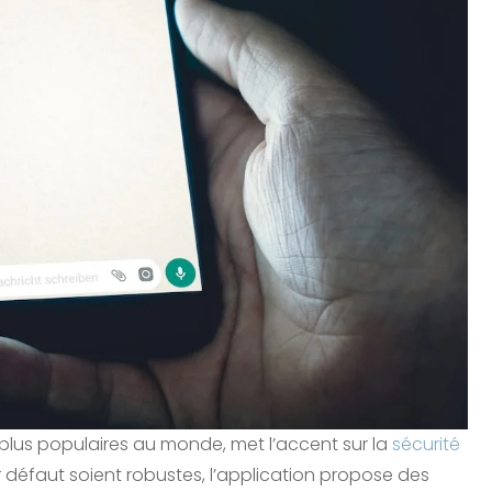
plus populaires au monde, met l’accent sur la
sécurité
r défaut soient robustes, l’application propose des