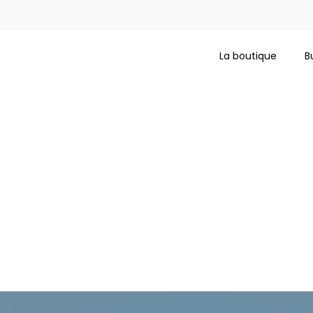
La boutique
B