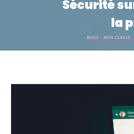
Sécurité s
la 
BLOG
»
NON CLASSÉ