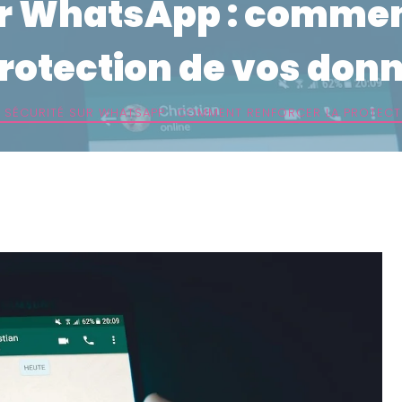
ur WhatsApp : commen
protection de vos don
»
SÉCURITÉ SUR WHATSAPP : COMMENT RENFORCER LA PROTEC