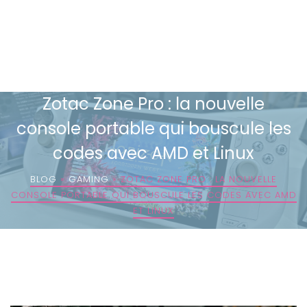
Zotac Zone Pro : la nouvelle
console portable qui bouscule les
codes avec AMD et Linux
BLOG
»
GAMING
»
ZOTAC ZONE PRO : LA NOUVELLE
CONSOLE PORTABLE QUI BOUSCULE LES CODES AVEC AMD
ET LINUX